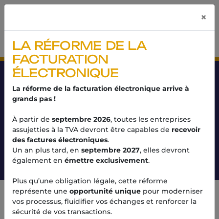
Panneau de gestion des cookies
×
LA RÉFORME DE LA
FACTURATION
ÉLECTRONIQUE
CONSERVATION DES
La réforme de la facturation électronique arrive à
DOCUMENTS ET DONNÉES
grands pas !
INFORMATIQUES
À partir de
septembre 2026
, toutes les entreprises
assujetties à la TVA devront être capables de
recevoir
Actus
des factures électroniques
.
Conservation des documents et données
Un an plus tard, en
septembre 2027
, elles devront
informatiques
également en
émettre exclusivement
.
Plus qu’une obligation légale, cette réforme
représente une
opportunité unique
pour moderniser
vos processus, fluidifier vos échanges et renforcer la
LES DURÉES LÉGALES DE
sécurité de vos transactions.