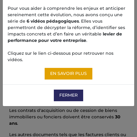
CONSERVATION DE VOS
Pour vous aider à comprendre les enjeux et anticiper
DOCUMENTS –
sereinement cette évolution, nous avons conçu une
CONSERVATION DES
série de
6 vidéos pédagogiques
. Elles vous
DONNÉES INFORMATIQUES
permettront de décrypter la réforme, d’identifier ses
impacts concrets et d’en faire un véritable
levier de
performance pour votre entreprise
.
Documents civils et
commerciaux
Cliquez sur le lien ci-dessous pour retrouver nos
vidéos.
Les contrats conclus dans le cadre d'une relation
commerciale, les documents bancaires et les
EN SAVOIR PLUS
documents établis pour le transport de marchandise
doivent être conservés pendant
5 ans
.
Les déclarations en douane doivent être conservées
FERMER
pendant
3 ans
.
Les contrats d'acquisition ou de cession de biens
immobiliers ou fonciers doivent être conservés
30
ans
.
Les autres documents tels que les factures clients ou