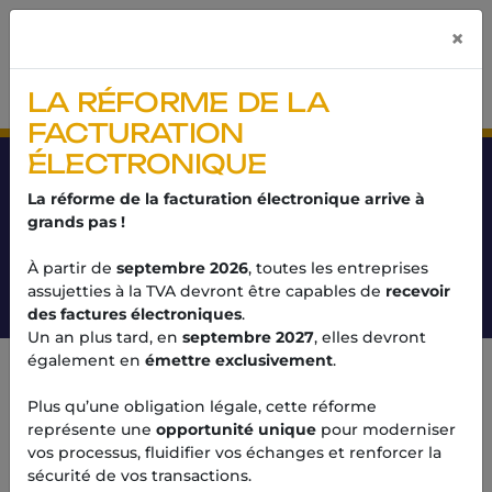
Panneau de gestion des cookies
×
LA RÉFORME DE LA
FACTURATION
ÉLECTRONIQUE
CABEX
La réforme de la facturation électronique arrive à
grands pas !
Le 1er réseau d'experts-
comptables indépendants au
À partir de
septembre 2026
, toutes les entreprises
service des entrepreneurs
assujetties à la TVA devront être capables de
recevoir
des factures électroniques
.
Un an plus tard, en
septembre 2027
, elles devront
également en
émettre exclusivement
.
Plus qu’une obligation légale, cette réforme
représente une
opportunité unique
pour moderniser
vos processus, fluidifier vos échanges et renforcer la
sécurité de vos transactions.