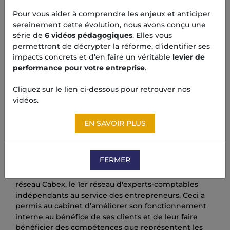
Pour vous aider à comprendre les enjeux et anticiper
sereinement cette évolution, nous avons conçu une
série de
6 vidéos pédagogiques
. Elles vous
permettront de décrypter la réforme, d’identifier ses
impacts concrets et d’en faire un véritable
levier de
performance pour votre entreprise
.
Cliquez sur le lien ci-dessous pour retrouver nos
vidéos.
EN SAVOIR PLUS
FERMER
Depuis 2009 le Cabinet Altaplana est membre du
réseau Cabex, le 1er réseau d'experts-comptables
indépendants au service des entrepreneurs. Ceci a
permis au cabinet d’améliorer son fonctionnement
interne au bénéfice de ses clients et de leur faire
bénéficier des compétences que représentent les