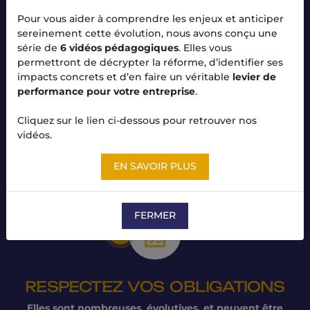
Vous consacrez, durant cette phase toute votre
Pour vous aider à comprendre les enjeux et anticiper
énergie à votre idée, votre projet
, votre marché,
sereinement cette évolution, nous avons conçu une
nous en vérifierons ensemble la viabilité
série de
6 vidéos pédagogiques
. Elles vous
économique, nous vous aiderons à prendre les
permettront de décrypter la réforme, d’identifier ses
bonnes options techniques (statuts juridiques, statut
impacts concrets et d’en faire un véritable
levier de
du dirigeant, choix du financement, …) qui sont aussi
performance pour votre entreprise
.
des enjeux importants.
Cliquez sur le lien ci-dessous pour retrouver nos
vidéos.
EN SAVOIR PLUS
EN SAVOIR PLUS
FERMER
02
RESPECTEZ VOS OBLIGATIONS
Elles sont nombreuses, évolutives, et peuvent être