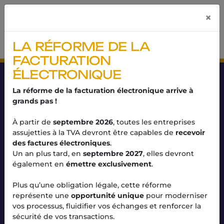
Panneau de gestion des cookies
×
LA RÉFORME DE LA
FACTURATION
ÉLECTRONIQUE
NOTRE
La réforme de la facturation électronique arrive à
ACCOMPAGNEMENT EN 5
grands pas !
ÉTAPES
À partir de
septembre 2026
, toutes les entreprises
assujetties à la TVA devront être capables de
recevoir
Notre accompagnement
En 5 étapes
des factures électroniques
.
Un an plus tard, en
septembre 2027
, elles devront
également en
émettre exclusivement
.
01
Plus qu’une obligation légale, cette réforme
représente une
opportunité unique
pour moderniser
vos processus, fluidifier vos échanges et renforcer la
CRÉEZ VOTRE ENTREPRISE
sécurité de vos transactions.