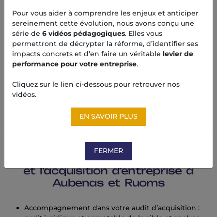
Pour vous aider à comprendre les enjeux et anticiper
Le choix de votre statut et de votre structure :
sereinement cette évolution, nous avons conçu une
nous vous assistons dans la détermination du
série de
6 vidéos pédagogiques
. Elles vous
meilleur choix fiscal, social et juridique adapté à
permettront de décrypter la réforme, d’identifier ses
votre situation personnelle.
impacts concrets et d’en faire un véritable
levier de
Votre business plan : nous vous assistons dans la
performance pour votre entreprise
.
rédaction de votre business plan avec la
présentation du projet, de la stratégie de
Cliquez sur le lien ci-dessous pour retrouver nos
l’entreprise et des moyens nécessaires.
vidéos.
Accompagnement à la recherche et à l’obtention
de prêt à la création : définition des besoins,
EN SAVOIR PLUS
établissement d’un business plan et RDV avec le
financier.
FERMER
Conseils pour la transmission
et l'acquisition d'entreprise à
Aubenas et Ruoms
Accompagnement dans votre audit d’acquisition :